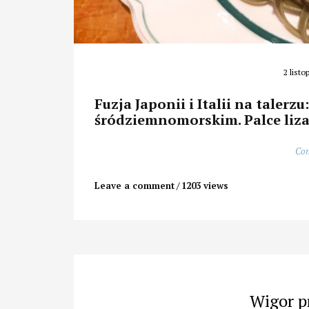
2 list
Fuzja Japonii i Italii na talerz
śródziemnomorskim. Palce liza
Con
Leave a comment
1203 views
Wigor p