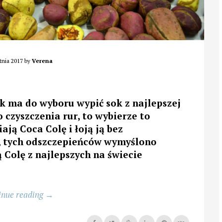
tnia 2017
by
Verena
ek ma do wyboru wypić sok z najlepszej
 czyszczenia rur, to wybierze to
iają Coca Colę i łoją ją bez
h, tych odszczepieńców wymyślono
 Colę z najlepszych na świecie
„Po
inue reading
→
wypiciu
tej