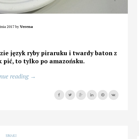
tnia 2017
by
Verena
zie język ryby piraruku i twardy baton z
 pić, to tylko po amazońsku.
„Wigor
nue reading
→
przez
pocieranie”
SMAKI