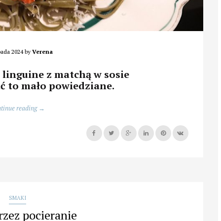
opada 2024
by
Verena
u: linguine z matchą w sosie
ć to mało powiedziane.
„Matchatuna
tinue reading
→
–
włoska
pasta
z
japońskim
akcentem”
SMAKI
rzez pocieranie