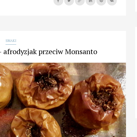
Coli,
odstawisz
Coca
Colę”
SMAKI
– afrodyzjak przeciw Monsanto