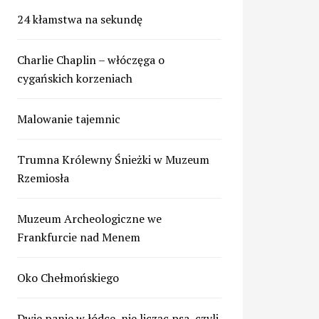
24 kłamstwa na sekundę
Charlie Chaplin – włóczęga o
cygańskich korzeniach
Malowanie tajemnic
Trumna Królewny Śnieżki w Muzeum
Rzemiosła
Muzeum Archeologiczne we
Frankfurcie nad Menem
Oko Chełmońskiego
Dwie panie w łódce, nie licząc psa, czyli