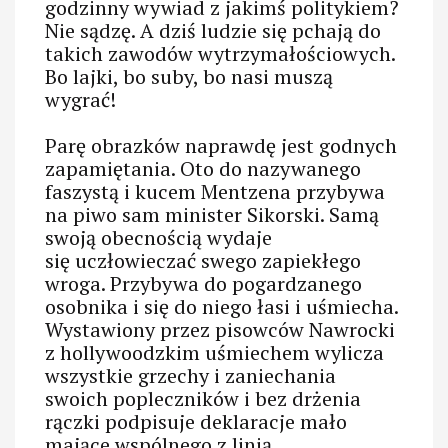
godzinny wywiad z jakimś politykiem?
Nie sądzę. A dziś ludzie się pchają do
takich zawodów wytrzymałościowych.
Bo lajki, bo suby, bo nasi muszą
wygrać!
Parę obrazków naprawdę jest godnych
zapamiętania. Oto do nazywanego
faszystą i kucem Mentzena przybywa
na piwo sam minister Sikorski. Samą
swoją obecnością wydaje
się uczłowieczać swego zapiekłego
wroga. Przybywa do pogardzanego
osobnika i się do niego łasi i uśmiecha.
Wystawiony przez pisowców Nawrocki
z hollywoodzkim uśmiechem wylicza
wszystkie grzechy i zaniechania
swoich popleczników i bez drżenia
rączki podpisuje deklaracje mało
mające wspólnego z linią