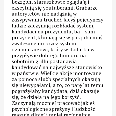
bezzębni staruszkowie oglądają i
ekscytują się youtuberami. Grabarze
autorytetów nie nadążają w
zasypywaniu trucheł. Jacyś pojedynczy
ludzie zaczynają rozkładać system,
kandydaci na prezydenta, ba – sam
prezydent, kłaniają się w pas jakiemuś
zwalczanemu przez system
dziennikarzowi, który w dodatku w
przypływie dobrego humoru na
sobotnim grillu postanawia
kandydować na najwyższe stanowisko
w państwie. Wielkie akcje montowane
za pomocą służb specjalnych okazują
się niewypałami, a to, co parę lat temu
pogrążyłaby kandydata, dziś okazuje
się, że działa na jego korzyść!
Zaczynają mocniej pracować jakieś
psychologiczne sprężyny i ludzkość
reaguje silniej i mniej racjonalnie.