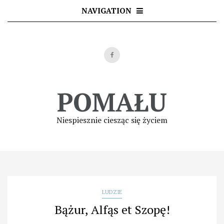
Skip
NAVIGATION
to
content
POMAŁU
Niespiesznie ciesząc się życiem
LUDZIE
Bążur, Alfąs et Szopę!