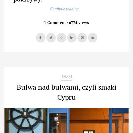
„Kiedy
Continue reading
→
chłosta
ma
1 Comment
6774 views
sens?”
SMAKI
Bulwa nad bulwami, czyli smaki
Cypru