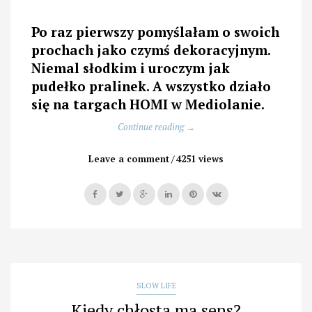
Po raz pierwszy pomyślałam o swoich
prochach jako czymś dekoracyjnym.
Niemal słodkim i uroczym jak
pudełko pralinek. A wszystko działo
się na targach HOMI w Mediolanie.
„Design
Continue reading
→
a
życie
Leave a comment
4251 views
po
życiu”
SLOW LIFE
Kiedy chłosta ma sens?