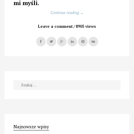
mi myśli.
„Bulwa
Continue reading
→
nad
bulwami,
Leave a comment
8905 views
czyli
smaki
Cypru”
Szukaj:
Najnowsze wpisy