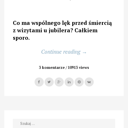
Co ma wspólnego lęk przed śmiercią
z wizytami u jubilera? Całkiem
sporo.
„O
Continue reading
→
jakim
strachu
3 komentarze
10913 views
mówi
twoja
biżuteria”
Szukaj: