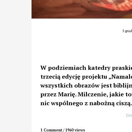
3 grud
W podziemiach katedry praski
trzecią edycję projektu „Nam
wszystkich obrazów jest biblij
przez Marię. Milczenie, jakie 
nic wspólnego z nabożną ciszą
Con
1 Comment
1960 views