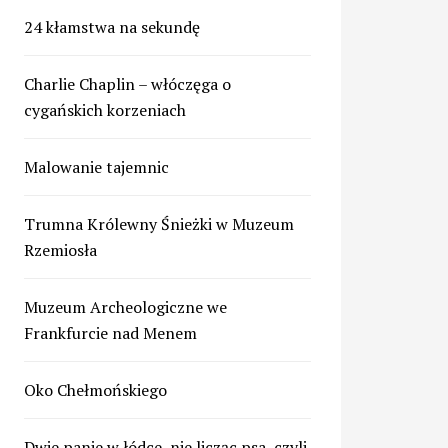
24 kłamstwa na sekundę
Charlie Chaplin – włóczęga o
cygańskich korzeniach
Malowanie tajemnic
Trumna Królewny Śnieżki w Muzeum
Rzemiosła
Muzeum Archeologiczne we
Frankfurcie nad Menem
Oko Chełmońskiego
Dwie panie w łódce, nie licząc psa, czyli