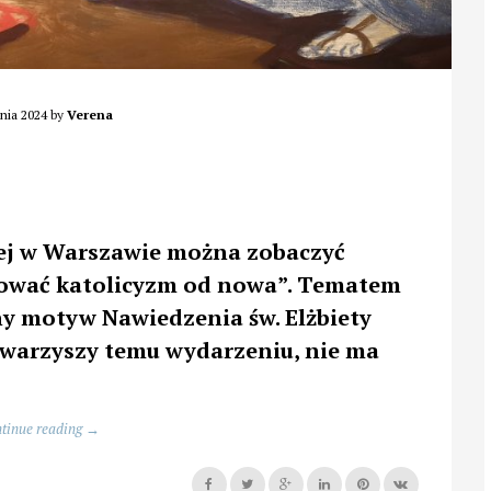
nia 2024
by
Verena
ej w Warszawie można zobaczyć
alować katolicyzm od nowa”. Tematem
ny motyw Nawiedzenia św. Elżbiety
towarzyszy temu wydarzeniu, nie ma
.
„Aura
tinue reading
→
Nawiedzenia,
czyli