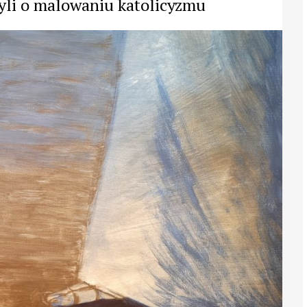
yli o malowaniu katolicyzmu