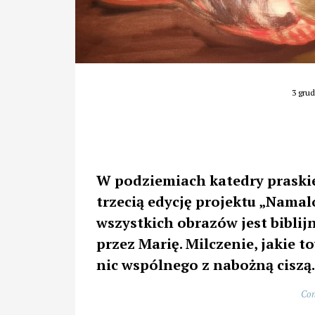
3 grud
W podziemiach katedry praski
trzecią edycję projektu „Nam
wszystkich obrazów jest biblij
przez Marię. Milczenie, jakie 
nic wspólnego z nabożną ciszą
Con