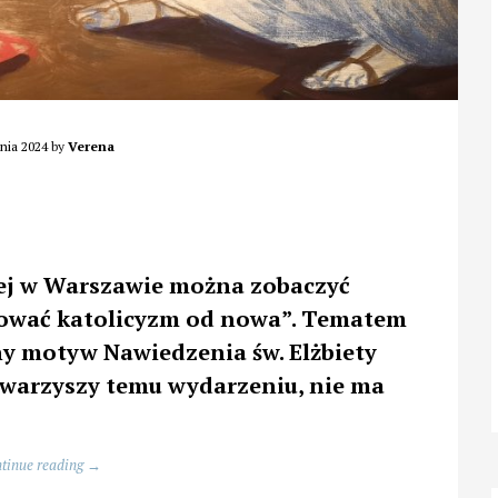
nia 2024
by
Verena
ej w Warszawie można zobaczyć
alować katolicyzm od nowa”. Tematem
ny motyw Nawiedzenia św. Elżbiety
towarzyszy temu wydarzeniu, nie ma
.
„Aura
tinue reading
→
Nawiedzenia,