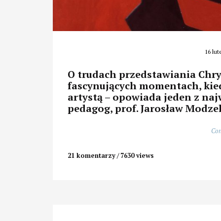
16 lut
O trudach przedstawiania Chrys
fascynujących momentach, kie
artystą – opowiada jeden z naj
pedagog, prof. Jarosław Modze
Con
21 komentarzy
7630 views