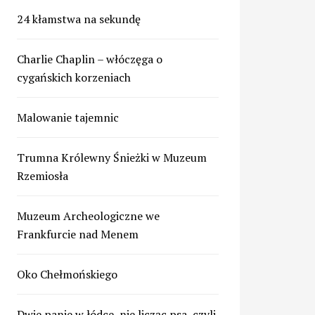
24 kłamstwa na sekundę
Charlie Chaplin – włóczęga o
cygańskich korzeniach
Malowanie tajemnic
Trumna Królewny Śnieżki w Muzeum
Rzemiosła
Muzeum Archeologiczne we
Frankfurcie nad Menem
Oko Chełmońskiego
Dwie panie w łódce, nie licząc psa, czyli