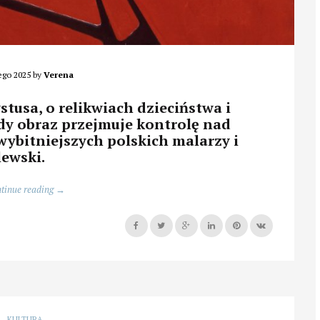
ego 2025
by
Verena
tusa, o relikwiach dzieciństwa i
dy obraz przejmuje kontrolę nad
wybitniejszych polskich malarzy i
lewski.
„Malowanie
tinue reading
→
tajemnic”
KULTURA