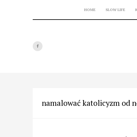
Skip
to
HOME
SLOW LIFE
content
namalować katolicyzm od 