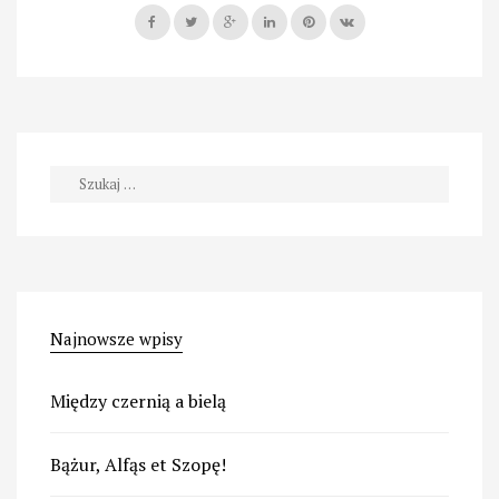
kolekcjoner”
Szukaj:
Najnowsze wpisy
Między czernią a bielą
Bążur, Alfąs et Szopę!