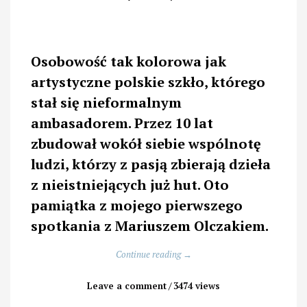
Osobowość tak kolorowa jak
artystyczne polskie szkło, którego
stał się nieformalnym
ambasadorem. Przez 10 lat
zbudował wokół siebie wspólnotę
ludzi, którzy z pasją zbierają dzieła
z nieistniejących już hut. Oto
pamiątka z mojego pierwszego
spotkania z Mariuszem Olczakiem.
„Mario
Continue reading
→
Glass
–
Leave a comment
3474 views
niezwykły