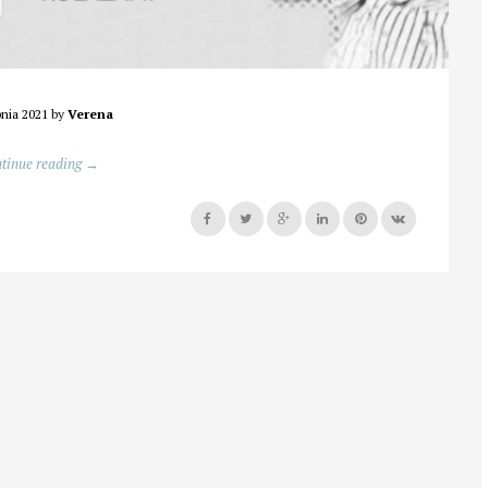
pnia 2021
by
Verena
„Kobiety
tinue reading
→
na
krawędzi”