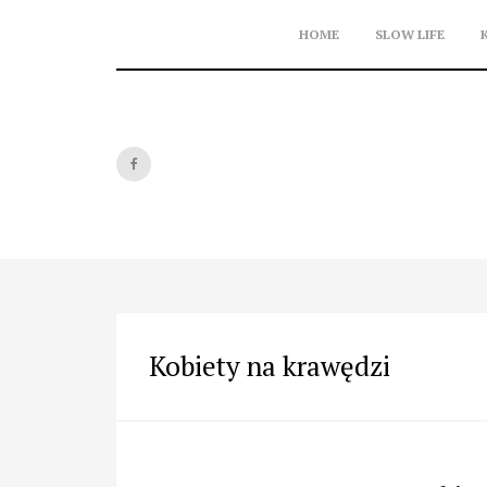
Skip
to
HOME
SLOW LIFE
content
Kobiety na krawędzi