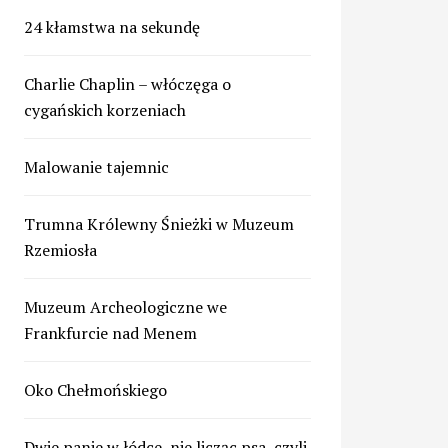
24 kłamstwa na sekundę
Charlie Chaplin – włóczęga o
cygańskich korzeniach
Malowanie tajemnic
Trumna Królewny Śnieżki w Muzeum
Rzemiosła
Muzeum Archeologiczne we
Frankfurcie nad Menem
Oko Chełmońskiego
Dwie panie w łódce, nie licząc psa, czyli