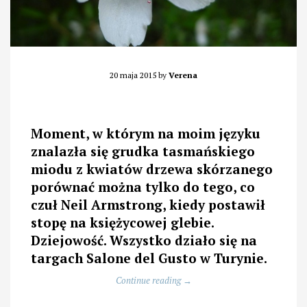
20 maja 2015
by
Verena
Moment, w którym na moim języku
znalazła się grudka tasmańskiego
miodu z kwiatów drzewa skórzanego
porównać można tylko do tego, co
czuł Neil Armstrong, kiedy postawił
stopę na księżycowej glebie.
Dziejowość. Wszystko działo się na
targach Salone del Gusto w Turynie.
„Najlepszy
Continue reading
→
na