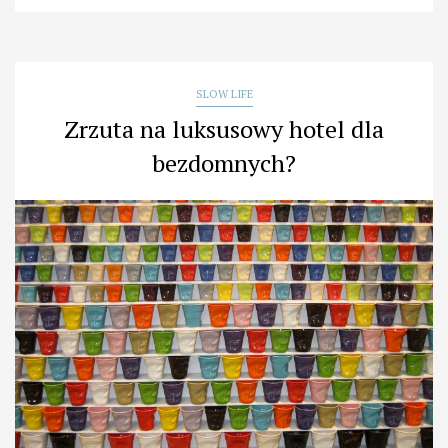
nie
wiesz
dlaczego?
Oto
odpowiedź”
SLOW LIFE
Zrzuta na luksusowy hotel dla
bezdomnych?