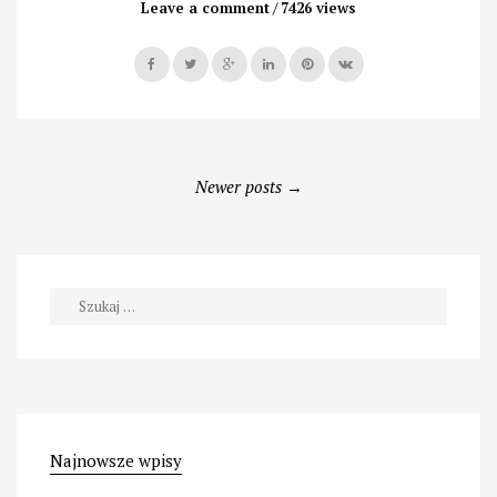
świecie
Leave a comment
7426 views
miód”
Posts
Newer posts
→
navigation
Szukaj:
Najnowsze wpisy