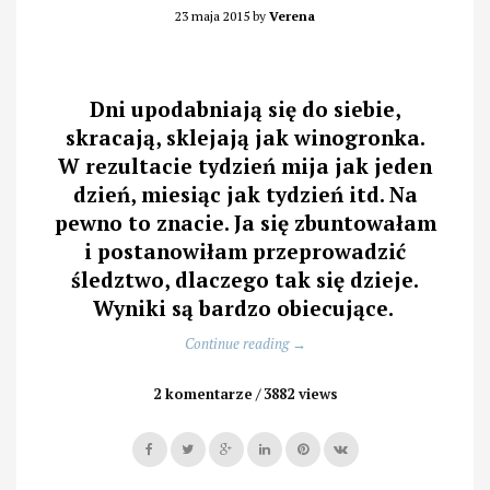
23 maja 2015
by
Verena
Dni upodabniają się do siebie,
skracają, sklejają jak winogronka.
W rezultacie tydzień mija jak jeden
dzień, miesiąc jak tydzień itd. Na
pewno to znacie. Ja się zbuntowałam
i postanowiłam przeprowadzić
śledztwo, dlaczego tak się dzieje.
Wyniki są bardzo obiecujące.
„Czas
Continue reading
→
umyka
ci
2 komentarze
3882 views
coraz
szybciej
i