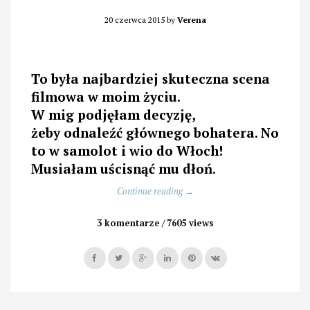
20 czerwca 2015
by
Verena
To była najbardziej skuteczna scena
filmowa w moim życiu.
W mig podjęłam decyzję,
żeby odnaleźć głównego bohatera. No
to w samolot i wio do Włoch!
Musiałam uścisnąć mu dłoń
.
„Czego
Continue reading
→
nigdy
nie
3 komentarze
7605 views
przeczytacie
na
etykietach.
Biodynamiczne
wino