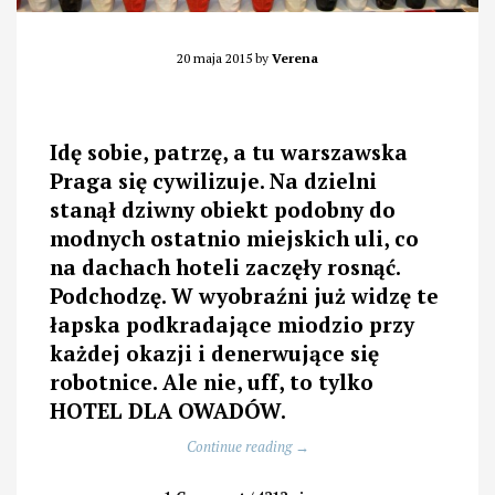
20 maja 2015
by
Verena
Idę sobie, patrzę, a tu warszawska
Praga się cywilizuje. Na dzielni
stanął dziwny obiekt podobny do
modnych ostatnio miejskich uli, co
na dachach hoteli zaczęły rosnąć.
Podchodzę. W wyobraźni już widzę te
łapska podkradające miodzio przy
każdej okazji i denerwujące się
robotnice. Ale nie, uff, to tylko
HOTEL DLA OWADÓW.
„Zrzuta
Continue reading
→
na