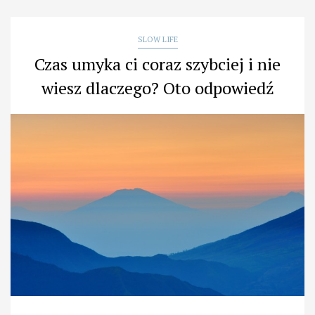
i
jego
bohater”
SLOW LIFE
Czas umyka ci coraz szybciej i nie
wiesz dlaczego? Oto odpowiedź