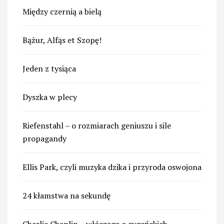
Między czernią a bielą
Bążur, Alfąs et Szopę!
Jeden z tysiąca
Dyszka w plecy
Riefenstahl – o rozmiarach geniuszu i sile
propagandy
Ellis Park, czyli muzyka dzika i przyroda oswojona
24 kłamstwa na sekundę
Charlie Chaplin – włóczęga o cygańskich