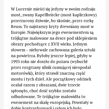
W Lucernie mieści się jedyny w swoim rodzaju
most, zwany Kapellbrücke (most kapliczkowy)
przerzucony dziwnie, bo skośnie, przez rzekę
Reuss. To najstarszy kryty drewniany most w
Europie. Największym jego ewenementem są
trójkątne malowane na desce pod sklepieniem
obrazy pochodzące z XVII wieku. Jednym
słowem – niebywale zachowana galeria sztuki
na powietrza. Byłoby jeszcze lepiej, gdyby w
1993 roku nie doszło do pożaru (wybuchł
przez rozgrzany silnik cumującej nieopodal
motorówki), który strawił znaczną część
mostu i tych dzieł. Ale początkowy odcinek
ocalał razem z obrazami, dwie trzecie
spłonęło, choć dość szybko zostało
odbudowane. Te trójkątne malowidła to
ewenement na skalę europejską. Powstały w
dobie kontrreformacji i celem ich było,