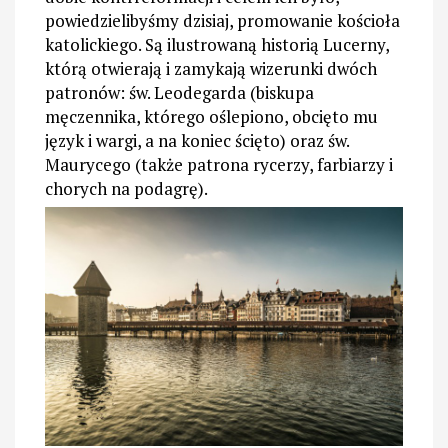
powiedzielibyśmy dzisiaj, promowanie kościoła
katolickiego. Są ilustrowaną historią Lucerny,
którą otwierają i zamykają wizerunki dwóch
patronów: św. Leodegarda (biskupa
męczennika, którego oślepiono, obcięto mu
język i wargi, a na koniec ścięto) oraz św.
Maurycego (także patrona rycerzy, farbiarzy i
chorych na podagrę).