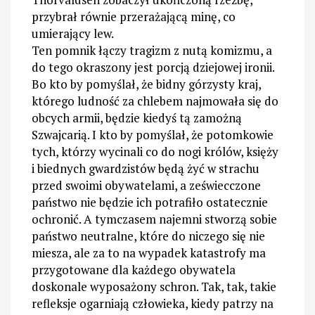
przybrał równie przerażającą minę, co
umierający lew.
Ten pomnik łączy tragizm z nutą komizmu, a
do tego okraszony jest porcją dziejowej ironii.
Bo kto by pomyślał, że bidny górzysty kraj,
którego ludność za chlebem najmowała się do
obcych armii, będzie kiedyś tą zamożną
Szwajcarią. I kto by pomyślał, że potomkowie
tych, którzy wycinali co do nogi królów, księży
i biednych gwardzistów będą żyć w strachu
przed swoimi obywatelami, a zeświecczone
państwo nie będzie ich potrafiło ostatecznie
ochronić. A tymczasem najemni stworzą sobie
państwo neutralne, które do niczego się nie
miesza, ale za to na wypadek katastrofy ma
przygotowane dla każdego obywatela
doskonale wyposażony schron. Tak, tak, takie
refleksje ogarniają człowieka, kiedy patrzy na