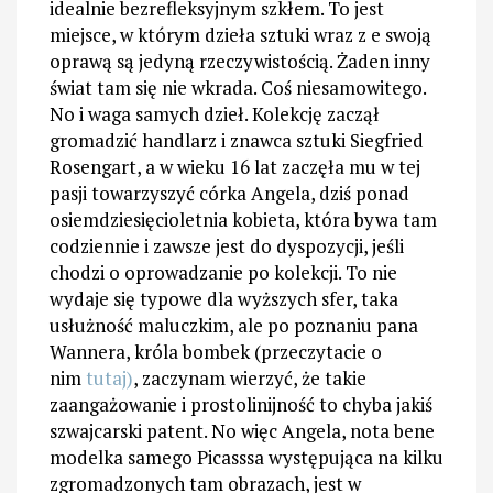
idealnie bezrefleksyjnym szkłem. To jest
miejsce, w którym dzieła sztuki wraz z e swoją
oprawą są jedyną rzeczywistością. Żaden inny
świat tam się nie wkrada. Coś niesamowitego.
No i waga samych dzieł. Kolekcję zaczął
gromadzić handlarz i znawca sztuki Siegfried
Rosengart, a w wieku 16 lat zaczęła mu w tej
pasji towarzyszyć córka Angela, dziś ponad
osiemdziesięcioletnia kobieta, która bywa tam
codziennie i zawsze jest do dyspozycji, jeśli
chodzi o oprowadzanie po kolekcji. To nie
wydaje się typowe dla wyższych sfer, taka
usłużność maluczkim, ale po poznaniu pana
Wannera, króla bombek (przeczytacie o
nim
tutaj)
, zaczynam wierzyć, że takie
zaangażowanie i prostolinijność to chyba jakiś
szwajcarski patent. No więc Angela, nota bene
modelka samego Picasssa występująca na kilku
zgromadzonych tam obrazach, jest w