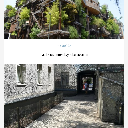
PODRÓŻE
Luksus między donicami