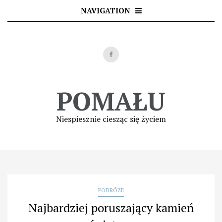
Skip
NAVIGATION
to
content
POMAŁU
Niespiesznie ciesząc się życiem
PODRÓŻE
Najbardziej poruszający kamień