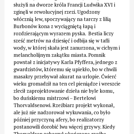
służyli na dworze króla Francji Ludwika XVI i
zginęli w rewolucyjnej rzezi. Ugodzony
włócznią lew, spoczywający na tarczy z lilią
Burbonów kona z wyciągniętą łapą i
rozdzierającym wyrazem pyska. Bestia liczy
sześć metrów na dziesięć i odbija się w tafli
wody, w której skała jest zanurzona, w cichym i
melancholijnym zakątku miasta. Pomnik
powstał z inicjatywy Karla Pfyffera, jednego z
gwardzistów, któremu się upiekło, bo w chwili
masakry przebywał akurat na urlopie. Ćwierć
wieku gromadził na ten cel pieniądze i wreszcie
zlecił zaprojektowanie dzieła nie byle komu,
bo duńskiemu mistrzowi – Bertelowi
Thorvaldsenowi. Rzeźbiarz projekt wykonał,
ale już nie nadzorował wykuwania, co było
później przyczyną afery, bo realizatorzy
postanowili dorobić lwu więcej grzywy. Kiedy
Thorvaldsen zobaczył ukończoną rzeźbę,