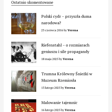
Ostatnio skomentowane
Polski cydr – przyszła duma
narodowa?
23 czerwca 2016
by
Verena
Riefenstahl – o rozmiarach
geniuszu i sile propagandy
18 maja 2025
by
Verena
Trumna Królewny Śnieżki w
Muzeum Rzemiosła
13 lutego 2025
by
Verena
Malowanie tajemnic
16 lutego 2025
by
Verena