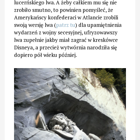
lucerńskiego lwa. A żeby całkiem mu się nie
zrobiło smutno, to powinien pomyśleć, że
Amerykańscy konfederaci w Atlancie zrobili
swoją wersję lwa (
patrz tu
) dla upamiętnienia
wydarzeń z wojny secesyjnej, ufryzowawszy
lwa zupełnie jakby miał zagrać w kreskówce
Disneya, a przecież wytwórnia narodziła się
dopiero pół wieku później.