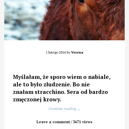
1 lutego 2016
by
Verena
Myślałam, że sporo wiem o nabiale,
ale to było złudzenie. Bo nie
znałam stracchino. Sera od bardzo
zmęczonej krowy.
„Jak
Continue reading
→
cierpienie
wpływa
Leave a comment
3671 views
na