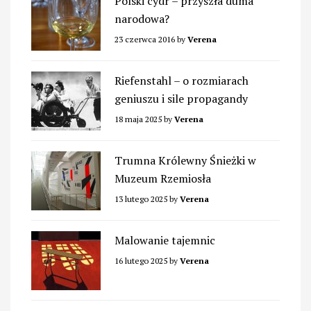
Polski cydr – przyszła duma
narodowa?
23 czerwca 2016
by
Verena
Riefenstahl – o rozmiarach
geniuszu i sile propagandy
18 maja 2025
by
Verena
Trumna Królewny Śnieżki w
Muzeum Rzemiosła
13 lutego 2025
by
Verena
Malowanie tajemnic
16 lutego 2025
by
Verena