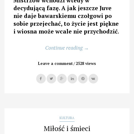
Mistrzów wchodzi wtedy w
decydującą fazę. A jak jeszcze Juve
nie daje bawarskiemu czołgowi po
sobie przejechać, to życie jest piękne
i wiosna może wcale nie przychodzić
.
„Jak
Continue reading
→
Stara
Dama
Leave a comment
2528 views
wstała
z
kolan”
KULTURA
Miłość i śmieci