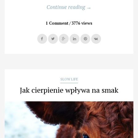
„Przygoda,
Continue reading
→
ciekawość,
przyjaźń,
1 Comment
3776 views
tajemnica”
SLOW LIFE
Jak cierpienie wpływa na smak