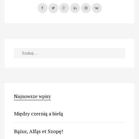
smak”
Szukaj:
Najnowsze wpisy
Między czernią a bielą
Bążur, Alfąs et Szopę!