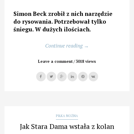
Simon Beck zrobił z nich narzędzie
do rysowania. Potrzebował tylko
śniegu. W dużych ilościach
.
„Do
Continue reading
→
czego
mogą
Leave a comment
3018 views
przydać
się
nogi”
PIŁKA NOŻNA
Jak Stara Dama wstała z kolan