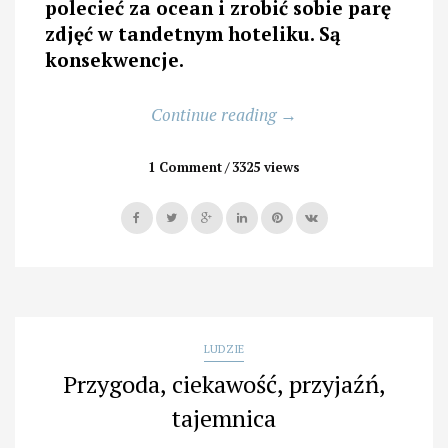
polecieć za ocean i zrobić sobie parę
zdjęć w tandetnym hoteliku. Są
konsekwencje.
„Miłość
Continue reading
→
i
śmieci”
1 Comment
3325 views
LUDZIE
Przygoda, ciekawość, przyjaźń,
tajemnica