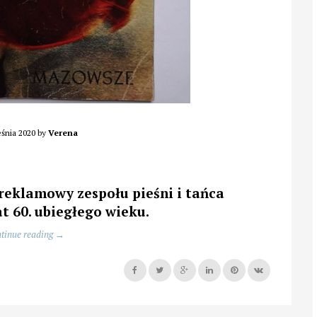
śnia 2020
by
Verena
reklamowy zespołu pieśni i tańca
t 60. ubiegłego wieku.
„Album
tinue reading
→
książkowy
zespołu
MAZOWSZE”