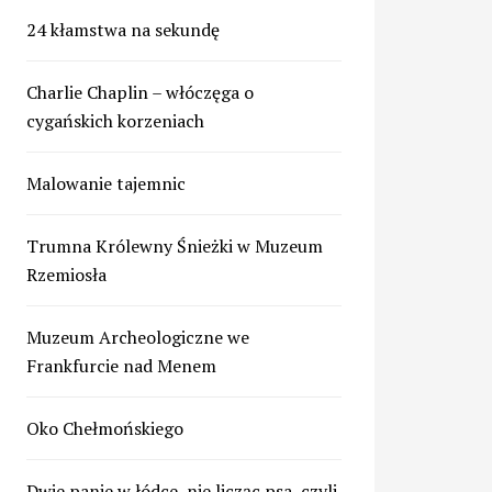
24 kłamstwa na sekundę
Charlie Chaplin – włóczęga o
cygańskich korzeniach
Malowanie tajemnic
Trumna Królewny Śnieżki w Muzeum
Rzemiosła
Muzeum Archeologiczne we
Frankfurcie nad Menem
Oko Chełmońskiego
Dwie panie w łódce, nie licząc psa, czyli