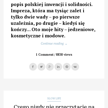
popis polskiej inwencji i solidności.
Impreza, która ma tysiąc zalet i
tylko dwie wady – po pierwsze
uzależnia, po drugie – kiedyś się
kończy… Oto moje hity – jedzeniowe,
kosmetyczne i modowe
.
„Najlepsze
Continue reading
→
polskie
rzeczy
1 Comment
8838 views
slow
–
zacznij
je
poznawać”
SLOW LIFE
Czego nigdy nie przeczytacie na