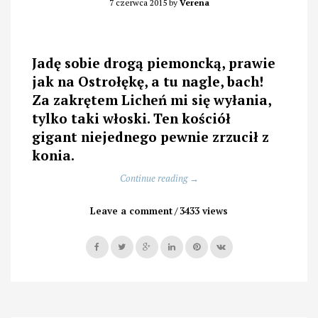
7 czerwca 2015
by
Verena
Jadę sobie drogą piemoncką, prawie
jak na Ostrołękę, a tu nagle, bach!
Za zakrętem Licheń mi się wyłania,
tylko taki włoski. Ten kościół
gigant niejednego pewnie zrzucił z
konia.
„Wstrząs
Continue reading
→
pod
kopułą”
Leave a comment
3433 views