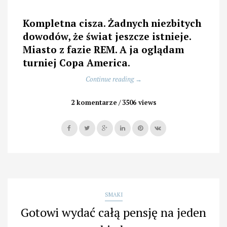
Kompletna cisza. Żadnych niezbitych
dowodów, że świat jeszcze istnieje.
Miasto z fazie REM. A ja oglądam
turniej Copa America
.
„Dziwne
Continue reading
→
nocne
przyjemności”
2 komentarze
3506 views
SMAKI
Gotowi wydać całą pensję na jeden