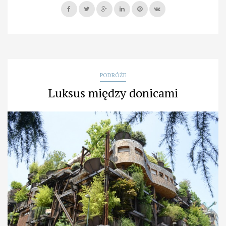
w
Mediolanie”
PODRÓŻE
Luksus między donicami