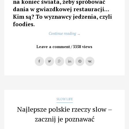
na koniec świata, żeby spróbować
dania w gwiazdkowej restauracji…
Kim są? To wyznawcy jedzenia, czyli
foodies
.
„Gotowi
Continue reading
→
wydać
całą
Leave a comment
3358 views
pensję
na
jeden
obiad…”
SLOW LIFE
Najlepsze polskie rzeczy slow –
zacznij je poznawać