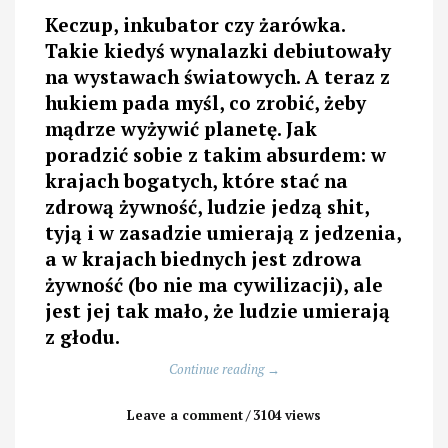
Keczup, inkubator czy żarówka.
Takie kiedyś wynalazki debiutowały
na wystawach światowych. A teraz z
hukiem pada myśl, co zrobić, żeby
mądrze wyżywić planetę. Jak
poradzić sobie z takim absurdem: w
krajach bogatych, które stać na
zdrową żywność, ludzie jedzą shit,
tyją i w zasadzie umierają z jedzenia,
a w krajach biednych jest zdrowa
żywność (bo nie ma cywilizacji), ale
jest jej tak mało, że ludzie umierają
z głodu.
„Dlaczego
Continue reading
→
trzeba
obejrzeć
Leave a comment
3104 views
EXPO