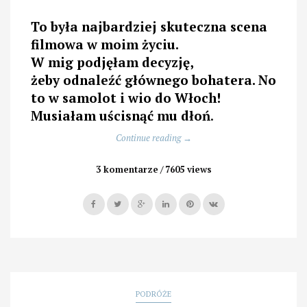
To była najbardziej skuteczna scena
filmowa w moim życiu.
W mig podjęłam decyzję,
żeby odnaleźć głównego bohatera. No
to w samolot i wio do Włoch!
Musiałam uścisnąć mu dłoń
.
„Czego
Continue reading
→
nigdy
nie
3 komentarze
7605 views
przeczytacie
na
etykietach.
Biodynamiczne
wino
i
jego
bohater”
PODRÓŻE