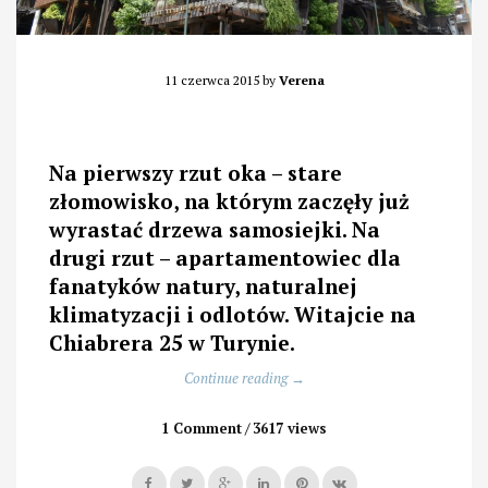
11 czerwca 2015
by
Verena
Na pierwszy rzut oka – stare
złomowisko, na którym zaczęły już
wyrastać drzewa samosiejki. Na
drugi rzut – apartamentowiec dla
fanatyków natury, naturalnej
klimatyzacji i odlotów. Witajcie na
Chiabrera 25 w Turynie.
„Luksus
Continue reading
→
między
donicami”
1 Comment
3617 views