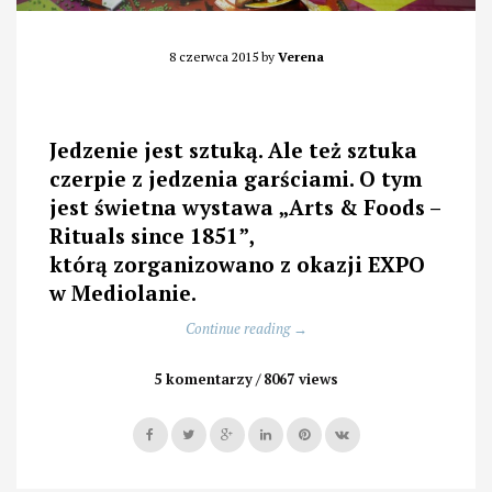
8 czerwca 2015
by
Verena
Jedzenie jest sztuką. Ale też sztuka
czerpie z jedzenia garściami. O tym
jest świetna wystawa „Arts & Foods –
Rituals since 1851”,
którą zorganizowano z okazji EXPO
w Mediolanie.
„Jedzenie
Continue reading
→
jest
sexy”
5 komentarzy
8067 views