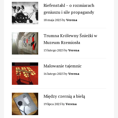
Riefenstahl – o rozmiarach
geniuszu i sile propagandy
18 maja 2025
by
Verena
Trumna Królewny Śnieżki w
Muzeum Rzemiosła
13 lutego 2025
by
Verena
Malowanie tajemnic
16 lutego 2025
by
Verena
Między czernią a bielą
19 lipca 2025
by
Verena