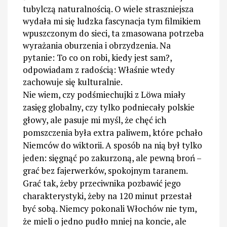
tubylczą naturalnością. O wiele straszniejsza
wydała mi się ludzka fascynacja tym filmikiem
wpuszczonym do sieci, ta zmasowana potrzeba
wyrażania oburzenia i obrzydzenia. Na
pytanie: To co on robi, kiedy jest sam?,
odpowiadam z radością: Właśnie wtedy
zachowuje się kulturalnie.
Nie wiem, czy podśmiechujki z
Löwa miały
zasięg globalny, czy tylko podniecały polskie
głowy, ale pasuje mi myśl, że chęć ich
pomszczenia była extra paliwem, które pchało
Niemców do wiktorii. A sposób na nią był tylko
jeden: sięgnąć po zakurzoną, ale pewną broń –
grać bez fajerwerków, spokojnym taranem.
Grać tak, żeby przeciwnika pozbawić jego
charakterystyki, żeby na 120 minut przestał
być sobą. Niemcy pokonali Włochów nie tym,
że mieli o jedno pudło mniej na koncie, ale