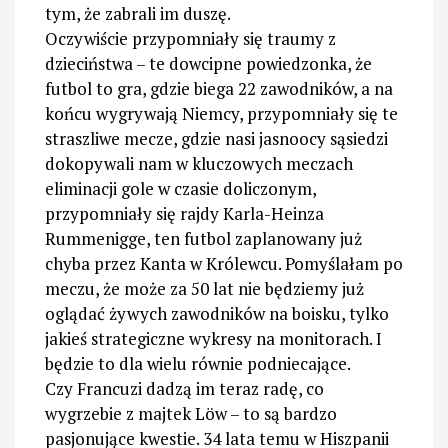
tym, że zabrali im duszę.
Oczywiście przypomniały się traumy z
dzieciństwa – te dowcipne powiedzonka, że
futbol to gra, gdzie biega 22 zawodników, a na
końcu wygrywają Niemcy, przypomniały się te
straszliwe mecze, gdzie nasi jasnoocy sąsiedzi
dokopywali nam w kluczowych meczach
eliminacji gole w czasie doliczonym,
przypomniały się rajdy Karla-Heinza
Rummenigge, ten futbol zaplanowany już
chyba przez Kanta w Królewcu. Pomyślałam po
meczu, że może za 50 lat nie będziemy już
oglądać żywych zawodników na boisku, tylko
jakieś strategiczne wykresy na monitorach. I
będzie to dla wielu równie podniecające.
Czy Francuzi dadzą im teraz radę, co
wygrzebie z majtek Löw – to są bardzo
pasjonujące kwestie. 34 lata temu w Hiszpanii