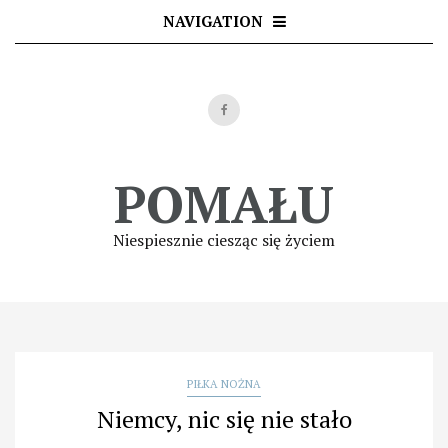
Skip
NAVIGATION
to
content
POMAŁU
Niespiesznie ciesząc się życiem
PIŁKA NOŻNA
Niemcy, nic się nie stało