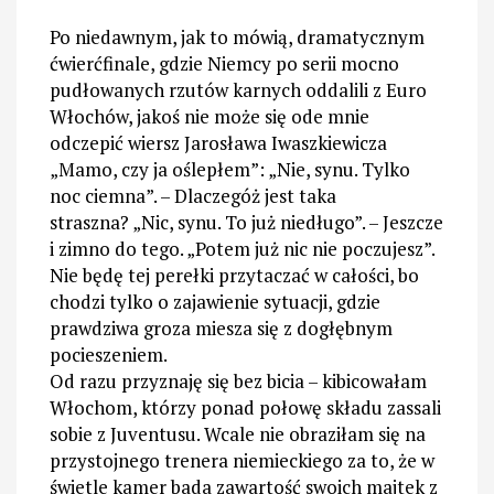
Po niedawnym, jak to mówią, dramatycznym
ćwierćfinale, gdzie Niemcy po serii mocno
pudłowanych rzutów karnych oddalili z Euro
Włochów, jakoś nie może się ode mnie
odczepić wiersz Jarosława Iwaszkiewicza
„Mamo, czy ja oślepłem”: „Nie, synu. Tylko
noc ciemna”. – Dlaczegóż jest taka
straszna? „Nic, synu. To już niedługo”. – Jeszcze
i zimno do tego. „Potem już nic nie poczujesz”.
Nie będę tej perełki przytaczać w całości, bo
chodzi tylko o zajawienie sytuacji, gdzie
prawdziwa groza miesza się z dogłębnym
pocieszeniem.
Od razu przyznaję się bez bicia – kibicowałam
Włochom, którzy ponad połowę składu zassali
sobie z Juventusu. Wcale nie obraziłam się na
przystojnego trenera niemieckiego za to, że w
świetle kamer bada zawartość swoich majtek z