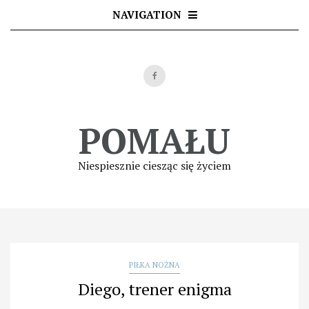
Skip
NAVIGATION
to
content
POMAŁU
Niespiesznie ciesząc się życiem
PIŁKA NOŻNA
Diego, trener enigma