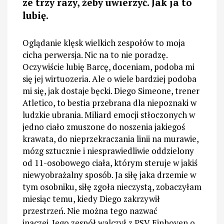
ze trzy razy, żeby uwierzyć. Jak ja to
lubię.
Oglądanie klęsk wielkich zespołów to moja
cicha perwersja. Nic na to nie poradzę.
Oczywiście lubię Barcę, doceniam, podoba mi
się jej wirtuozeria. Ale o wiele bardziej podoba
mi się, jak dostaje bęcki. Diego Simeone, trener
Atletico, to bestia przebrana dla niepoznaki w
ludzkie ubrania. Miliard emocji stłoczonych w
jedno ciało zmuszone do noszenia jakiegoś
krawata, do nieprzekraczania linii na murawie,
mózg sztucznie i niesprawiedliwie oddzielony
od 11-osobowego ciała, którym steruje w jakiś
niewyobrażalny sposób. Ja siłę jaka drzemie w
tym osobniku, siłę zgoła nieczystą, zobaczyłam
miesiąc temu, kiedy Diego zakrzywił
przestrzeń. Nie można tego nazwać
inaczej. Jego zespół walczył z PSV Einhoven o