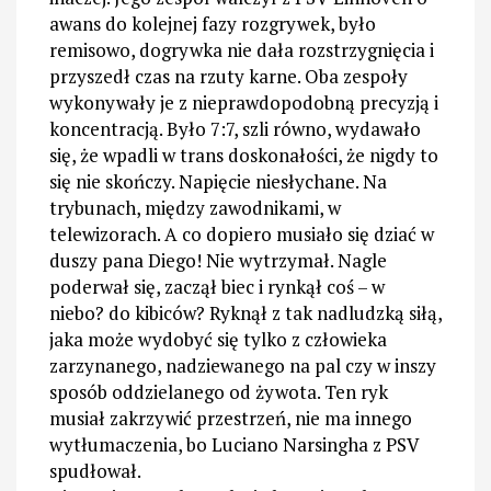
awans do kolejnej fazy rozgrywek, było
remisowo, dogrywka nie dała rozstrzygnięcia i
przyszedł czas na rzuty karne. Oba zespoły
wykonywały je z nieprawdopodobną precyzją i
koncentracją. Było 7:7, szli równo, wydawało
się, że wpadli w trans doskonałości, że nigdy to
się nie skończy. Napięcie niesłychane. Na
trybunach, między zawodnikami, w
telewizorach. A co dopiero musiało się dziać w
duszy pana Diego! Nie wytrzymał. Nagle
poderwał się, zaczął biec i rynkął coś – w
niebo? do kibiców? Ryknął z tak nadludzką siłą,
jaka może wydobyć się tylko z człowieka
zarzynanego, nadziewanego na pal czy w inszy
sposób oddzielanego od żywota. Ten ryk
musiał zakrzywić przestrzeń, nie ma innego
wytłumaczenia, bo Luciano Narsingha z PSV
spudłował.