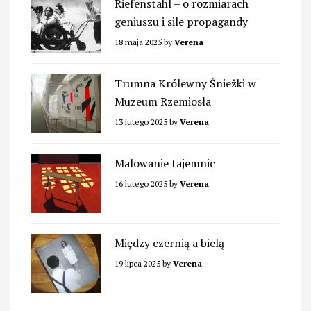
Riefenstahl – o rozmiarach
geniuszu i sile propagandy
18 maja 2025
by
Verena
Trumna Królewny Śnieżki w
Muzeum Rzemiosła
13 lutego 2025
by
Verena
Malowanie tajemnic
16 lutego 2025
by
Verena
Między czernią a bielą
19 lipca 2025
by
Verena