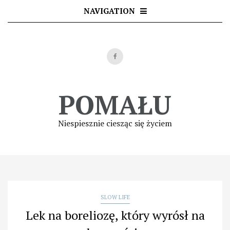
Skip
NAVIGATION
to
content
POMAŁU
Niespiesznie ciesząc się życiem
SLOW LIFE
Lek na boreliozę, który wyrósł na