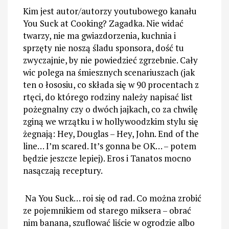
Kim jest autor/autorzy youtubowego kanału
You Suck at Cooking? Zagadka. Nie widać
twarzy, nie ma gwiazdorzenia, kuchnia i
sprzęty nie noszą śladu sponsora, dość tu
zwyczajnie, by nie powiedzieć zgrzebnie. Cały
wic polega na śmiesznych scenariuszach (jak
ten o łososiu, co składa się w 90 procentach z
rtęci, do którego rodziny należy napisać list
pożegnalny czy o dwóch jajkach, co za chwilę
zginą we wrzątku i w hollywoodzkim stylu się
żegnają: Hey, Douglas – Hey, John. End of the
line… I’m scared. It’s gonna be OK… – potem
będzie jeszcze lepiej). Eros i Tanatos mocno
nasączają receptury.
Na You Suck… roi się od rad. Co można zrobić
ze pojemnikiem od starego miksera – obrać
nim banana, szuflować liście w ogrodzie albo