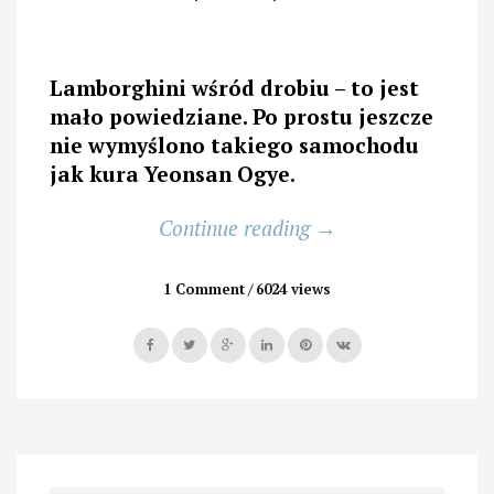
Lamborghini wśród drobiu – to jest
mało powiedziane. Po prostu jeszcze
nie wymyślono takiego samochodu
jak kura Yeonsan Ogye.
„Białe
Continue reading
→
jajko
od
1 Comment
6024 views
czarnej
kury,
czyli
po
co
do
Korei”