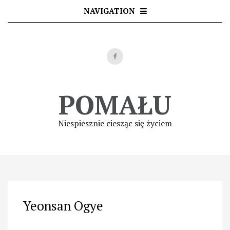
Skip
NAVIGATION
to
content
POMAŁU
Niespiesznie ciesząc się życiem
Yeonsan Ogye