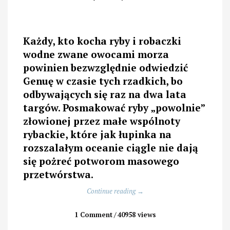
Każdy, kto kocha ryby i robaczki
wodne zwane owocami morza
powinien bezwzględnie odwiedzić
Genuę w czasie tych rzadkich, bo
odbywających się raz na dwa lata
targów. Posmakować ryby „powolnie”
złowionej przez małe wspólnoty
rybackie, które jak łupinka na
rozszalałym oceanie ciągle nie dają
się pożreć potworom masowego
przetwórstwa.
„Slow
Continue reading
→
Fish
w
1 Comment
40958 views
Genui,