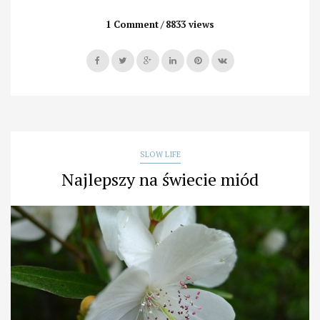
polskie
rzeczy
1 Comment
8833 views
slow
–
zacznij
je
poznawać”
SLOW LIFE
Najlepszy na świecie miód