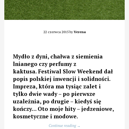
22 czerwca 2015
by
Verena
Mydło z dyni, chałwa z siemienia
lnianego czy perfumy z
kaktusa. Festiwal Slow Weekend dał
popis polskiej inwencji i solidności.
Impreza, która ma tysiąc zalet i
tylko dwie wady – po pierwsze
uzależnia, po drugie – kiedyś się
kończy… Oto moje hity – jedzeniowe,
kosmetyczne i modowe
.
„Najlepsze
Continue reading
→