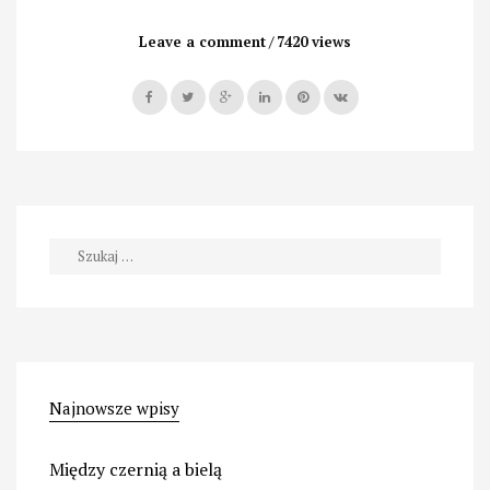
na
świecie
Leave a comment
7420 views
miód”
Szukaj:
Najnowsze wpisy
Między czernią a bielą