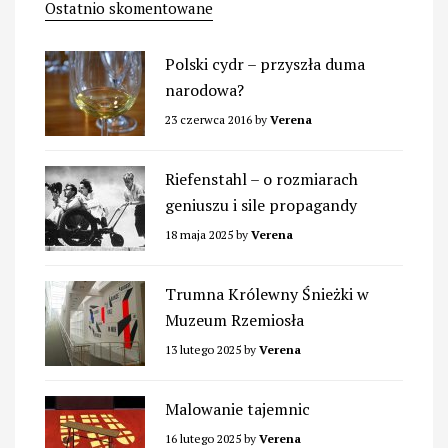
Ostatnio skomentowane
Polski cydr – przyszła duma
narodowa?
23 czerwca 2016
by
Verena
Riefenstahl – o rozmiarach
geniuszu i sile propagandy
18 maja 2025
by
Verena
Trumna Królewny Śnieżki w
Muzeum Rzemiosła
13 lutego 2025
by
Verena
Malowanie tajemnic
16 lutego 2025
by
Verena