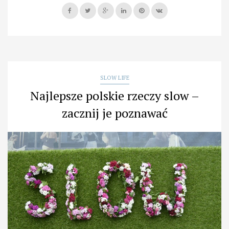
czyli
łowić
po
staremu”
SLOW LIFE
Najlepsze polskie rzeczy slow –
zacznij je poznawać