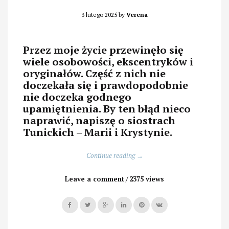
3 lutego 2025
by
Verena
Przez moje życie przewinęło się
wiele osobowości, ekscentryków i
oryginałów. Część z nich nie
doczekała się i prawdopodobnie
nie doczeka godnego
upamiętnienia. By ten błąd nieco
naprawić, napiszę o siostrach
Tunickich – Marii i Krystynie.
„Dwie
Continue reading
→
panie
w
Leave a comment
2375 views
łódce,
nie
licząc
psa,