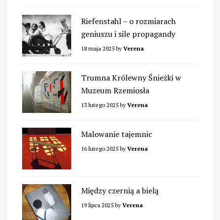
Riefenstahl – o rozmiarach
geniuszu i sile propagandy
18 maja 2025
by
Verena
Trumna Królewny Śnieżki w
Muzeum Rzemiosła
13 lutego 2025
by
Verena
Malowanie tajemnic
16 lutego 2025
by
Verena
Między czernią a bielą
19 lipca 2025
by
Verena