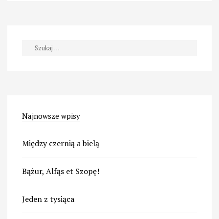
czyli
lekcja
nawigowania
na
Szukaj:
Bahamy. „
Najnowsze wpisy
Między czernią a bielą
Bążur, Alfąs et Szopę!
Jeden z tysiąca