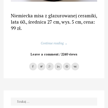
Niemiecka misa z glazurowanej ceramiki,
lata 60., średnica 27 cm, wys. 5 cm, cena:
99 zł.
„Ceramika
Continue reading
→
z
lat
Leave a comment
2240 views
60.
i
70.”
Szukaj: