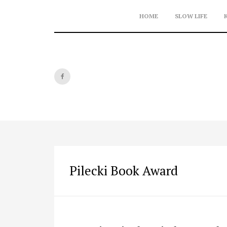
Skip
to
HOME
SLOW LIFE
content
Pilecki Book Award