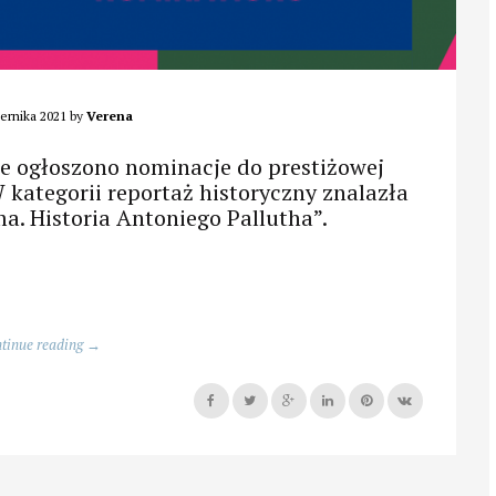
ernika 2021
by
Verena
ie ogłoszono nominacje do prestiżowej
ategorii reportaż historyczny znalazła
ma. Historia Antoniego Pallutha”.
„Nominacja
tinue reading
→
do
Międzynarodowej
Nagrody
im.
Witolda