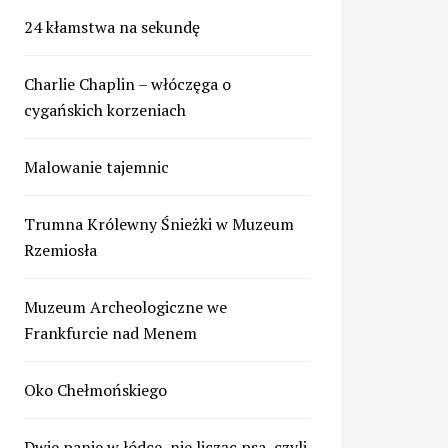
24 kłamstwa na sekundę
Charlie Chaplin – włóczęga o
cygańskich korzeniach
Malowanie tajemnic
Trumna Królewny Śnieżki w Muzeum
Rzemiosła
Muzeum Archeologiczne we
Frankfurcie nad Menem
Oko Chełmońskiego
Dwie panie w łódce, nie licząc psa, czyli