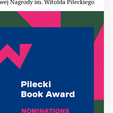
ej Nagrody im. Witolda Pileckiego