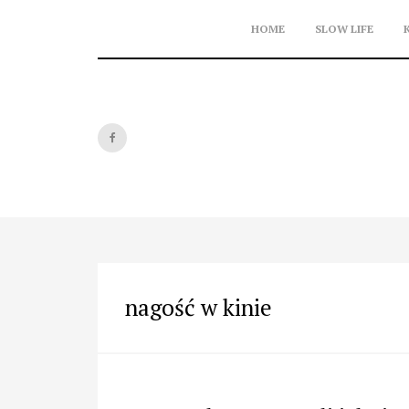
Skip
to
HOME
SLOW LIFE
content
nagość w kinie