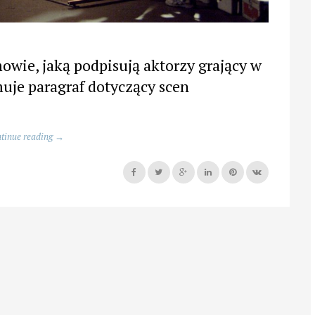
owie, jaką podpisują aktorzy grający w
muje paragraf dotyczący scen
„Body
tinue reading
→
Parts,
czyli
jak
się
robi
sceny
rozbierane
w
filmach”