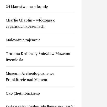
24 kłamstwa na sekundę
Charlie Chaplin – włóczęga o
cygańskich korzeniach
Malowanie tajemnic
Trumna Królewny Śnieżki w Muzeum
Rzemiosła
Muzeum Archeologiczne we
Frankfurcie nad Menem
Oko Chełmońskiego
Dwie panie w łódce, nie licząc psa, czyli