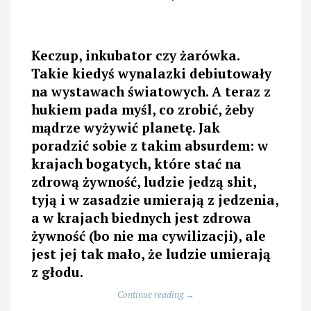
Keczup, inkubator czy żarówka.
Takie kiedyś wynalazki debiutowały
na wystawach światowych. A teraz z
hukiem pada myśl, co zrobić, żeby
mądrze wyżywić planetę. Jak
poradzić sobie z takim absurdem: w
krajach bogatych, które stać na
zdrową żywność, ludzie jedzą shit,
tyją i w zasadzie umierają z jedzenia,
a w krajach biednych jest zdrowa
żywność (bo nie ma cywilizacji), ale
jest jej tak mało, że ludzie umierają
z głodu.
„Dlaczego
Continue reading
→
trzeba