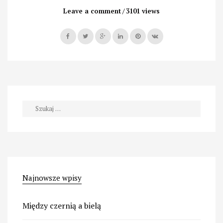
obejrzeć
Leave a comment
3101 views
EXPO
w
Mediolanie”
Szukaj:
Najnowsze wpisy
Między czernią a bielą