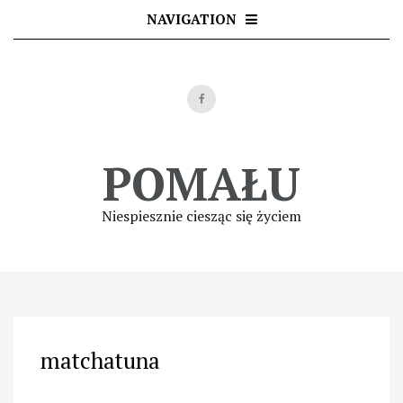
Skip
NAVIGATION
to
content
POMAŁU
Niespiesznie ciesząc się życiem
matchatuna