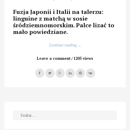
Fuzja Japonii i Italii na talerzu:
linguine z matchą w sosie
śródziemnomorskim. Palce lizać to
mało powiedziane.
„Matchatuna
Continue reading
→
–
włoska
Leave a comment
1205 views
pasta
z
japońskim
akcentem”
Szukaj: