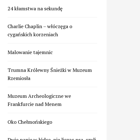
24 kłamstwa na sekundę
Charlie Chaplin – włóczęga o
cygańskich korzeniach
Malowanie tajemnic
Trumna Królewny Śnieżki w Muzeum
Rzemiosła
Muzeum Archeologiczne we
Frankfurcie nad Menem
Oko Chełmońskiego
Dwie panie w łódce, nie licząc psa, czyli