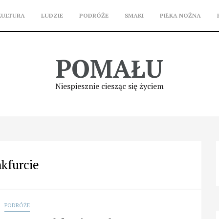
KULTURA
LUDZIE
PODRÓŻE
SMAKI
PIŁKA NOŻNA
POMAŁU
Niespiesznie ciesząc się życiem
kfurcie
PODRÓŻE