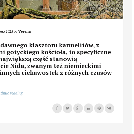
ego 2025
by
Verena
dawnego klasztoru karmelitów, z
i gotyckiego kościoła, to specyficzne
największą część stanowią
cie Nida, zwanym też niemieckimi
ę innych ciekawostek z różnych czasów
„Muzeum
tinue reading
→
Archeologiczne
we
Frankfurcie
nad
Menem”