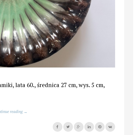
iki, lata 60., średnica 27 cm, wys. 5 cm,
„Ceramika
tinue reading
→
z
lat
60.