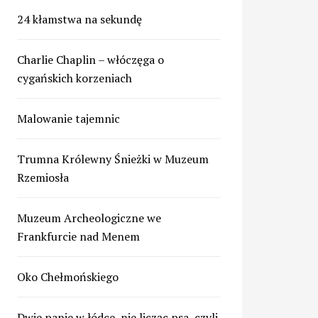
24 kłamstwa na sekundę
Charlie Chaplin – włóczęga o
cygańskich korzeniach
Malowanie tajemnic
Trumna Królewny Śnieżki w Muzeum
Rzemiosła
Muzeum Archeologiczne we
Frankfurcie nad Menem
Oko Chełmońskiego
Dwie panie w łódce, nie licząc psa, czyli