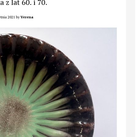
 z lat 60. i 70.
tnia 2021
by
Verena