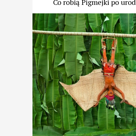
Co robią Pigmejki po urod