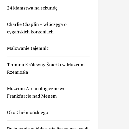
24 kłamstwa na sekundę
Charlie Chaplin – włóczęga o
cygańskich korzeniach
Malowanie tajemnic
Trumna Królewny Śnieżki w Muzeum
Rzemiosła
Muzeum Archeologiczne we
Frankfurcie nad Menem
Oko Chełmońskiego
Dwie panie w łódce, nie licząc psa, czyli