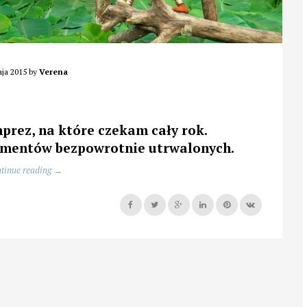
ja 2015
by
Verena
mprez, na które czekam cały rok.
momentów bezpowrotnie utrwalonych.
„Co
tinue reading
→
robią
Pigmejki
po
urodzeniu
dziecka,
zobaczysz
w
Łodzi”