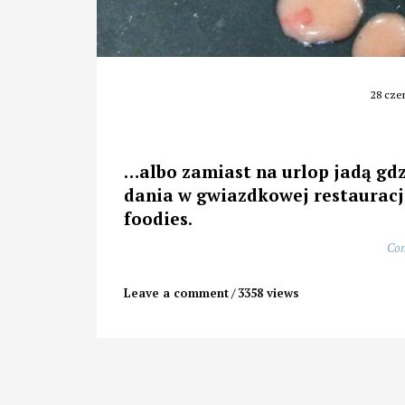
28 cze
…albo zamiast na urlop jadą gdz
dania w gwiazdkowej restauracji
foodies
.
Con
Leave a comment
3358 views