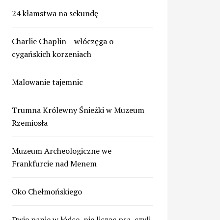
24 kłamstwa na sekundę
Charlie Chaplin – włóczęga o
cygańskich korzeniach
Malowanie tajemnic
Trumna Królewny Śnieżki w Muzeum
Rzemiosła
Muzeum Archeologiczne we
Frankfurcie nad Menem
Oko Chełmońskiego
Dwie panie w łódce, nie licząc psa, czyli