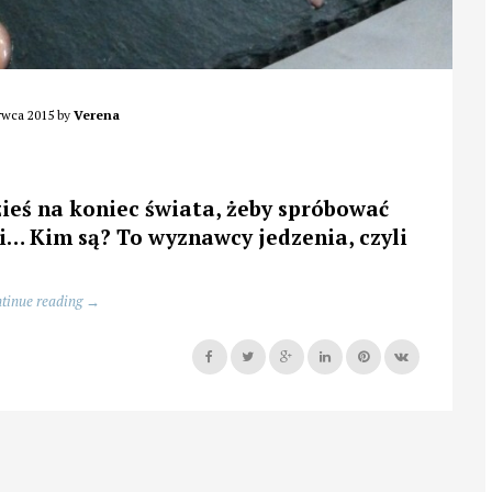
rwca 2015
by
Verena
ieś na koniec świata, żeby spróbować
… Kim są? To wyznawcy jedzenia, czyli
„Gotowi
tinue reading
→
wydać
całą
pensję
na
jeden
obiad…”