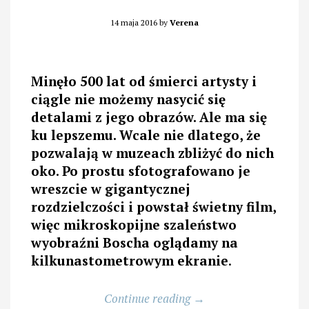
14 maja 2016
by
Verena
Minęło 500 lat od śmierci artysty i
ciągle nie możemy nasycić się
detalami z jego obrazów. Ale ma się
ku lepszemu. Wcale nie dlatego, że
pozwalają w muzeach zbliżyć do nich
oko. Po prostu sfotografowano je
wreszcie w gigantycznej
rozdzielczości i powstał świetny film,
więc mikroskopijne szaleństwo
wyobraźni Boscha oglądamy na
kilkunastometrowym ekranie
.
„Czy
Continue reading
→