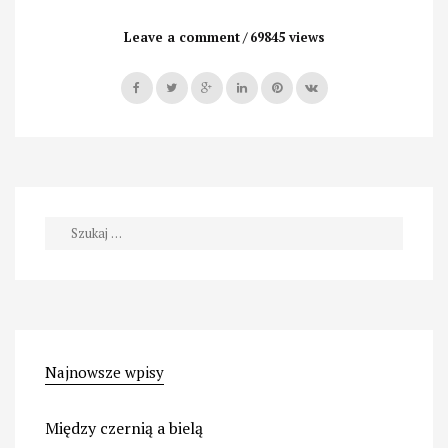
Hieronima
Boscha
Leave a comment
69845 views
dotknął
diabeł?”
Szukaj:
Najnowsze wpisy
Między czernią a bielą